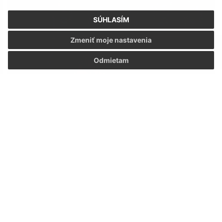
SÚHLASÍM
Zmeniť moje nastavenia
Odmietam