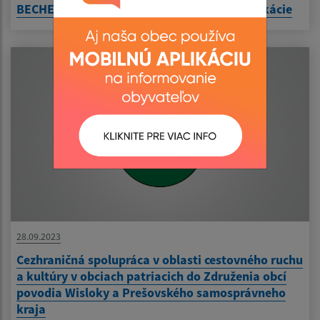
BECHEROV - rekonštrukcia miestnej komunikácie
28.09.2023
Cezhraničná spolupráca v oblasti cestovného ruchu
a kultúry v obciach patriacich do Združenia obcí
povodia Wisloky a Prešovského samosprávneho
kraja