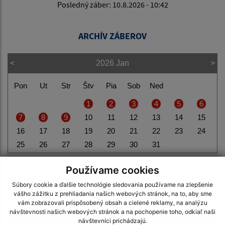
Posledný záber: 10.8.2026 - 10:42
ARCHÍV ZÁBEROV
<
2026 Jan
>
Pon
Ut
Str
Štv
Pia
Sob
Ned
1
2
3
4
5
6
7
8
9
10
11
12
13
14
15
16
17
18
19
20
21
22
23
24
25
26
27
28
29
30
31
Používame cookies
Súbory cookie a ďalšie technológie sledovania používame na zlepšenie
vášho zážitku z prehliadania našich webových stránok, na to, aby sme
ODKAZY
vám zobrazovali prispôsobený obsah a cielené reklamy, na analýzu
návštevnosti našich webových stránok a na pochopenie toho, odkiaľ naši
návštevníci prichádzajú.