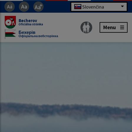
Slovenčina
Becherov
Oficiálna stránka
Menu
Бехерів
Офіціальна вебсторінка