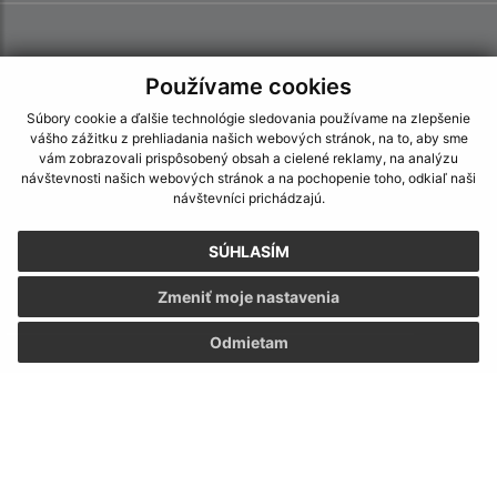
Používame cookies
Súbory cookie a ďalšie technológie sledovania používame na zlepšenie
vášho zážitku z prehliadania našich webových stránok, na to, aby sme
vám zobrazovali prispôsobený obsah a cielené reklamy, na analýzu
návštevnosti našich webových stránok a na pochopenie toho, odkiaľ naši
návštevníci prichádzajú.
SÚHLASÍM
Zmeniť moje nastavenia
Odmietam
Informácie o stránke:
Vyhlásenie o prístupnosti
Autorské práva
Ochrana osobných údajov