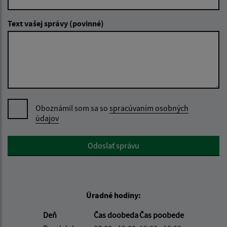
Text vašej správy (povinné)
Oboznámil som sa so
spracúvaním osobných
údajov
Google reCaptcha Response
Odoslať správu
Úradné hodiny:
Deň
Čas doobeda
Čas poobede