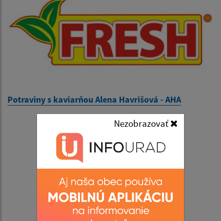
Potraviny s kaviarňou Alena Havrišová - AHA
Nezobrazovať