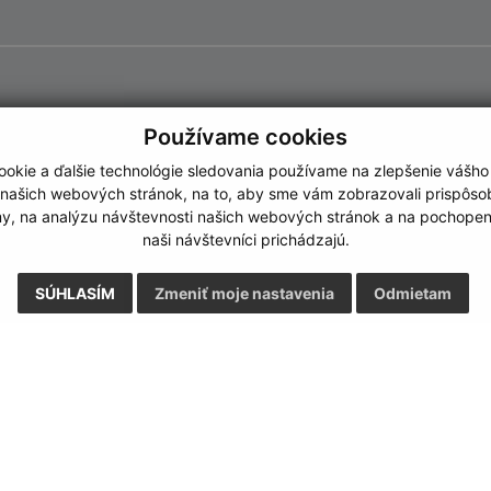
Používame cookies
okie a ďalšie technológie sledovania používame na zlepšenie vášho
 našich webových stránok, na to, aby sme vám zobrazovali prispôs
my, na analýzu návštevnosti našich webových stránok a na pochopeni
naši návštevníci prichádzajú.
SÚHLASÍM
Zmeniť moje nastavenia
Odmietam
Rýchle odkazy:
Aktualiz
nku
Naša obec
03.08.2026 