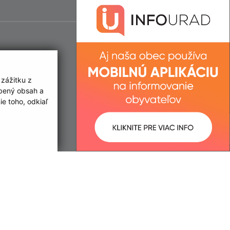
 zážitku z
obený obsah a
e toho, odkiaľ
ované:
Správca obsahu:
08:10 hod.
Správca obsahu je Obec