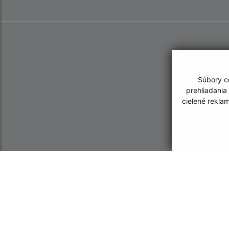
Súbory co
prehliadania
cielené rekla
Informácie o stránke:
Navigácia:
Vyhlásenie o prístupnosti
Vytlačiť aktuálnu strá