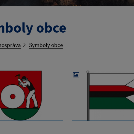
boly obce
ospráva
Symboly obce