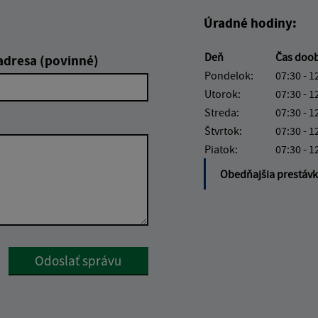
Úradné hodiny:
Deň
Čas doo
adresa (povinné)
Pondelok:
07:30 - 1
Utorok:
07:30 - 1
Streda:
07:30 - 1
Štvrtok:
07:30 - 1
Piatok:
07:30 - 1
Obedňajšia prestáv
Google reCaptcha Response
Odoslať správu