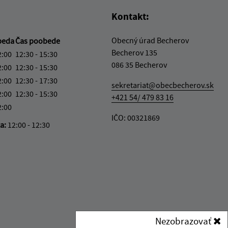
Kontakt:
Obecný úrad Becherov
beda
Čas poobede
Becherov 135
2:00
12:30 - 15:30
086 35 Becherov
2:00
12:30 - 15:30
2:00
12:30 - 17:30
sekretariat@obecbecherov.sk
2:00
12:30 - 15:30
+421 54/ 479 83 16
2:00
IČO: 00321869
ka:
12:00 - 12:30
Nezobrazovať