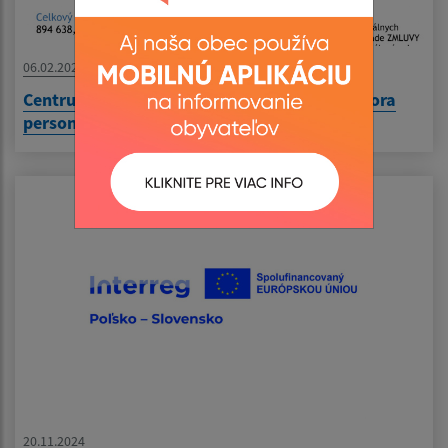
06.02.2026
Centrum zdieľaných služieb Becherov - podpora
personálnych kapacít
20.11.2024