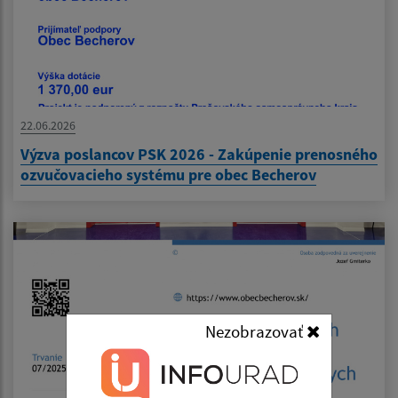
22.06.2026
Výzva poslancov PSK 2026 - Zakúpenie prenosného
ozvučovacieho systému pre obec Becherov
Nezobrazovať