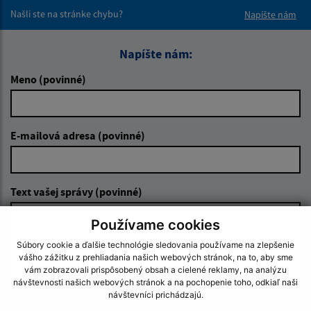
Našli ste na stránke chybu?
Napíšte nám
Napíšte nám:
Meno (povinné)
E-mailová adresa (povinné)
Text vašej správy (povinné)
Používame cookies
Súbory cookie a ďalšie technológie sledovania používame na zlepšenie
vášho zážitku z prehliadania našich webových stránok, na to, aby sme
vám zobrazovali prispôsobený obsah a cielené reklamy, na analýzu
návštevnosti našich webových stránok a na pochopenie toho, odkiaľ naši
návštevníci prichádzajú.
Oboznámil som sa so
spracúvaním osobných