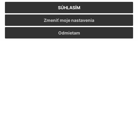
údajov
SÚHLASÍM
Google reCaptcha Response
Zmeniť moje nastavenia
Odoslať správu
Odmietam
Úradné hodiny:
Deň
Čas doobeda
Čas poobede
Pondelok:
07:30 - 12:00
12:30 - 15:30
Utorok:
07:30 - 12:00
12:30 - 15:30
Streda:
07:30 - 12:00
12:30 - 17:30
Štvrtok:
07:30 - 12:00
12:30 - 15:30
Piatok:
07:30 - 12:00
Obedňajšia prestávka:
12:00 - 12:30
Kontakt: