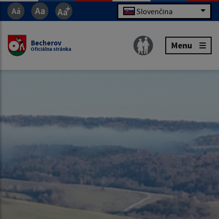
Slovenčina
Becherov
Menu
Oficiálna stránka